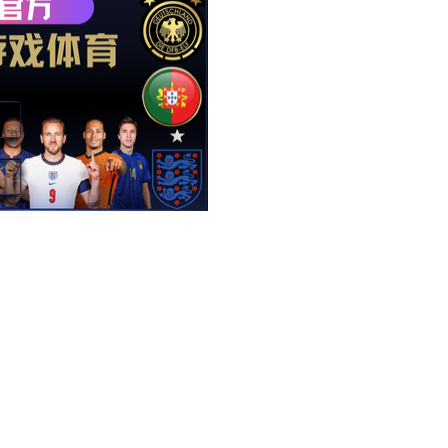
sale
400-
601-
3356
蜂鸣器