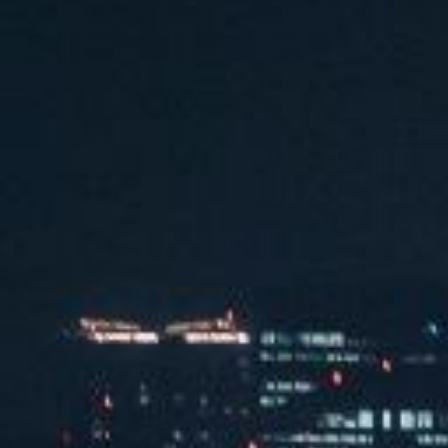
05
其他类
查看详情
客户配套